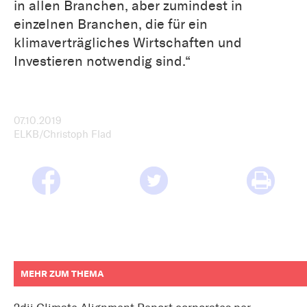
in allen Branchen, aber zumindest in
einzelnen Branchen, die für ein
klimaverträgliches Wirtschaften und
Investieren notwendig sind.“
07.10.2019
ELKB/Christoph Flad
MEHR ZUM THEMA
weitere
Informationen