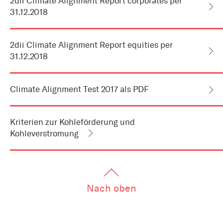
2dii Climate Alignment Report corporates per
zum
31.12.2018
Artikel
als
Downloads
oder
Links
2dii Climate Alignment Report equities per
31.12.2018
Climate Alignment Test 2017 als PDF
Kriterien zur Kohleförderung und
Kohleverstromung
Nach oben