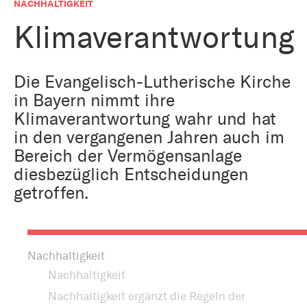
Bestattung
NACHHALTIGKEIT
Kirche und Geld
Aktiv gegen Missbrauch
Klimaverantwortung
Kirchenjahr
Reformprozess PUK
Bildung und Gesellschaft
Die Evangelisch-Lutherische Kirche
Ökumene
in Bayern nimmt ihre
Arbeiten bei der Kirche
Klimaverantwortung wahr und hat
Tourismus
Religion in der Schule
in den vergangenen Jahren auch im
Bereich der Vermögensanlage
Weltanschauungsfragen
diesbezüglich Entscheidungen
Kunst
getroffen.
Gegen Rechtsextremismus
Nachhaltigkeit
Nachhaltigkeit
Nachhaltigkeit ergänzt die Regeln der