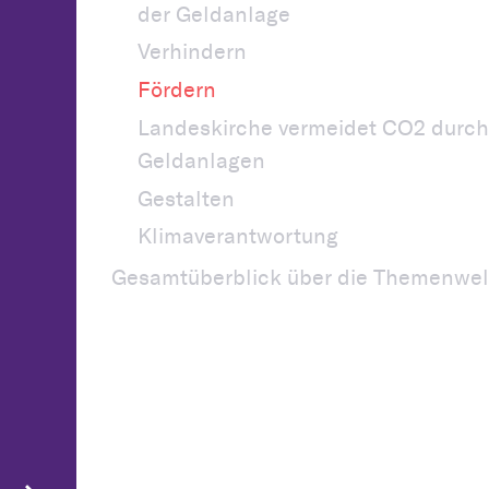
der Geldanlage
Verhindern
Fördern
Landeskirche vermeidet CO2 durch
Geldanlagen
Gestalten
Klimaverantwortung
Gesamtüberblick über die Themenwel