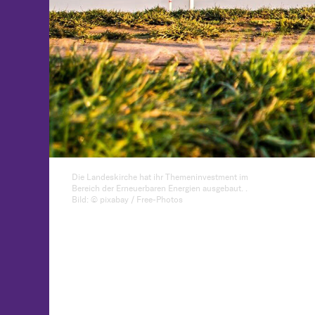
Die Landeskirche hat ihr Themeninvestment im
Bereich der Erneuerbaren Energien ausgebaut. .
Bild: © pixabay / Free-Photos