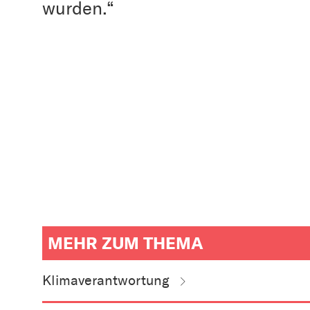
wurden.“
MEHR ZUM THEMA
weitere
Informationen
Klimaverantwortung
zum
Artikel
als
Downloads